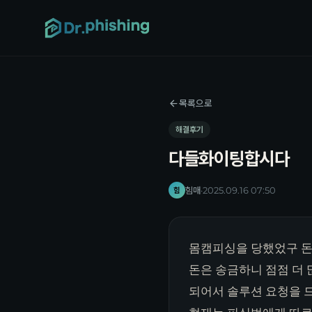
목록으로
해결후기
다들화이팅합시다
힘매
·
2025.09.16 07:50
힘
몸캠피싱을 당했었구 
돈은 송금하니 점점 더
되어서 솔루션 요청을 