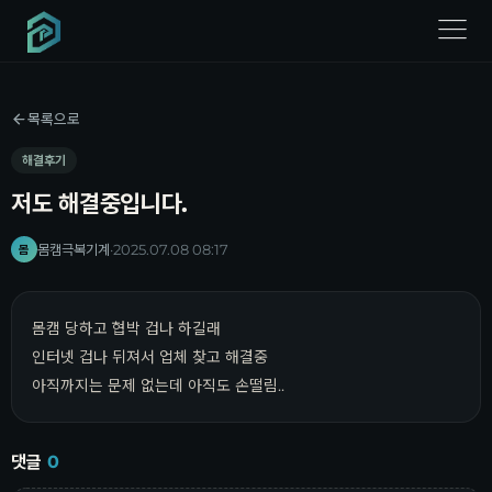
menu
목록으로
해결후기
저도 해결중입니다.
몸캠극복기계
·
2025.07.08 08:17
몸
몸캠 당하고 협박 겁나 하길래
인터넷 겁나 뒤져서 업체 찾고 해결중
아직까지는 문제 없는데 아직도 손떨림..
댓글
0