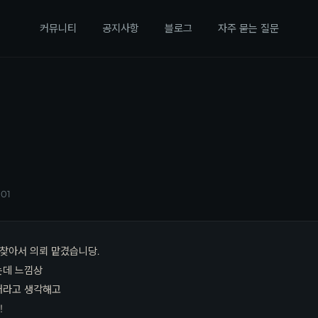
커뮤니티
공지사항
블로그
자주 묻는 질문
:01
 찾아서 의뢰 맡겼습니당.
는데 느낌상
거라고 생각해고
!