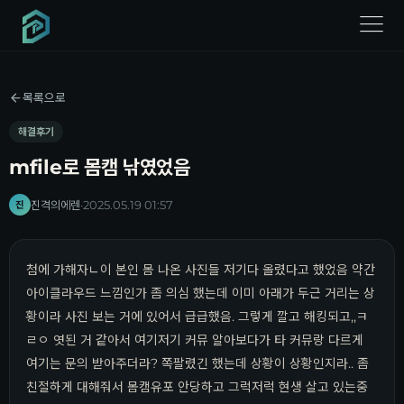
menu
목록으로
해결후기
mfile로 몸캠 낚였었음
진격의에렌
·
2025.05.19 01:57
진
첨에 가해자ㄴ이 본인 몸 나온 사진들 저기다 올렸다고 했었음 약간
아이클라우드 느낌인가 좀 의심 했는데 이미 아래가 두근 거리는 상
황이라 사진 보는 거에 있어서 급급했음. 그렇게 깔고 해킹되고,,ㅋ
ㄹㅇ 엿된 거 같아서 여기저기 커뮤 알아보다가 타 커뮤랑 다르게
여기는 문의 받아주더라? 쪽팔렸긴 했는데 상황이 상황인지라.. 좀
친절하게 대해줘서 몸캠유포 안당하고 그럭저럭 현생 살고 있는중