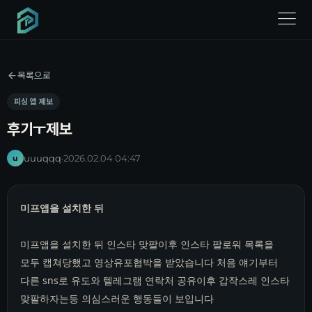
menu
목록으로
피싱 앱 제보
후기ㅜ제보
uuuqqq
·
2026.02.04 04:47
u
미프앱을 설치한 뒤
미프앱을 설치한 뒤 인스타 맞팔이후 인스타 팔로워 목록을
모두 캡쳐당했고 영상유포협박을 받았습니다 처음 얘기부터
다른 sns로 유도와 텔레그램 연락처 공유이후 갑작스레 인스타
맞팔하자는등 의심스러운 행동들이 보입니다