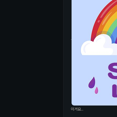
.
이거요...