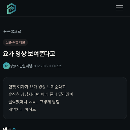
menu
목록으로
신종 수법 제보
요가 영상 보여준다고
당했지만살아남
·
2025.06.11 06:25
당
랜챗 여자가 요가 영상 보여준다고
솔직히 상남자라면 아래 존나 떨리잖어
클릭했더니 ㅅㅂ... 그렇게 당함
개빡치네 아직도
댓글
0