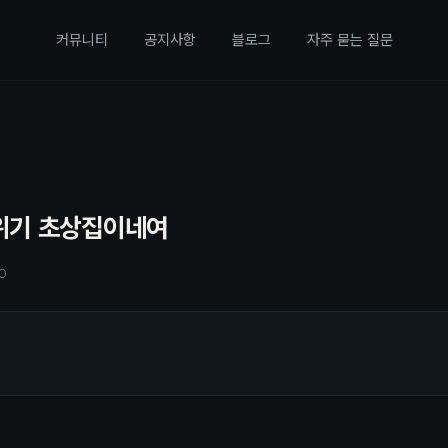
커뮤니티
공지사항
블로그
자주 묻는 질문
위기 초상집이네여
00