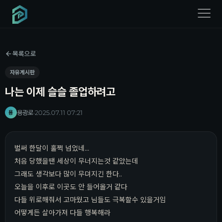
menu
목록으로
자유게시판
나는 이제 슬슬 졸업하려고
용광로
·
2025.07.11 07:21
용
벌써 한달이 훌쩍 넘었네...
처음 당했을땐 세상이 무너지는것 같았는데
그래도 생각보다 많이 무뎌지긴 한다..
오늘을 이후로 이곳도 안 들어올거 같다
다들 위로해줘서 고마웠고 님들도 극복할수 있을거임
어떻게든 살아가져 다들 행복해라