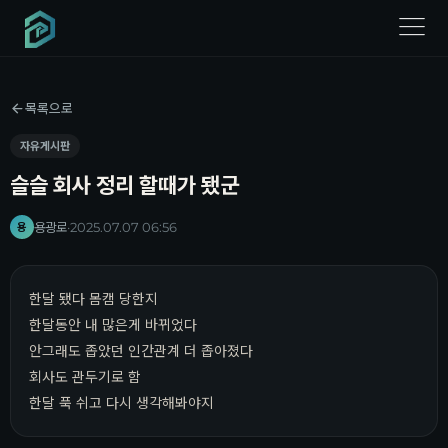
menu
목록으로
자유게시판
슬슬 회사 정리 할때가 됐군
용광로
·
2025.07.07 06:56
용
한달 됐다 몸캠 당한지
한달동안 내 많은게 바뀌었다
안그래도 좁았던 인간관계 더 좁아졌다
회사도 관두기로 함
한달 푹 쉬고 다시 생각해봐야지