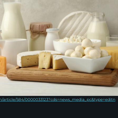
com/article/584/0000033123?cds=news_media_pc&type=editn